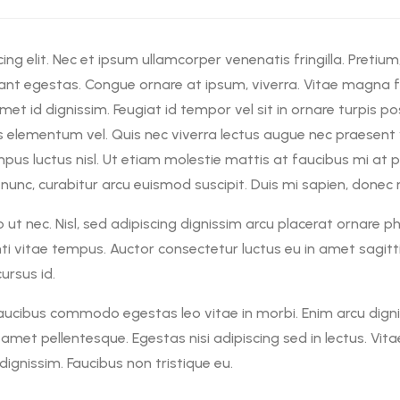
ing elit. Nec et ipsum ullamcorper venenatis fringilla. Pretium
ant egestas. Congue ornare at ipsum, viverra. Vitae magna f
met id dignissim. Feugiat id tempor vel sit in ornare turpis p
 elementum vel. Quis nec viverra lectus augue nec praesent 
us luctus nisl. Ut etiam molestie mattis at faucibus mi at p
nunc, curabitur arcu euismod suscipit. Duis mi sapien, donec
ut nec. Nisl, sed adipiscing dignissim arcu placerat ornare ph
enti vitae tempus. Auctor consectetur luctus eu in amet sagittis
cursus id.
aucibus commodo egestas leo vitae in morbi. Enim arcu digni
met pellentesque. Egestas nisi adipiscing sed in lectus. Vitae
ignissim. Faucibus non tristique eu.