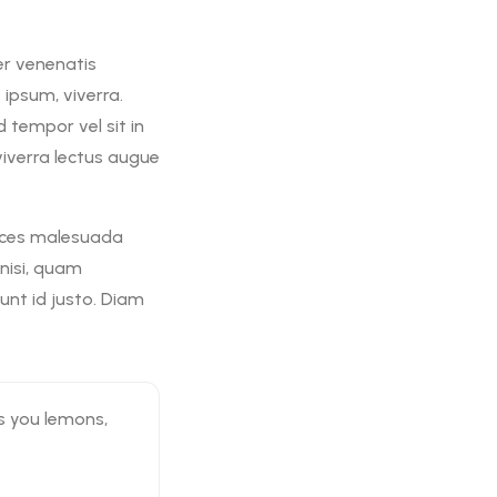
er venenatis
 ipsum, viverra.
d tempor vel sit in
viverra lectus augue
trices malesuada
 nisi, quam
dunt id justo. Diam
es you lemons,