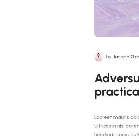
by
Joseph Go
Adversu
practica
Laoreet mauris odio 
Ultrices in nisl pot
hendrerit convalli