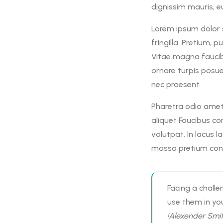
dignissim mauris, e
Lorem ipsum dolor s
fringilla. Pretium,
Vitae magna faucibu
ornare turpis posue
nec praesent
Pharetra odio amet 
aliquet Faucibus co
volutpat. In lacus l
massa pretium conse
Facing a challen
use them in yo
!Alexender Smi