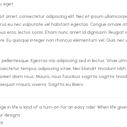
u, eget
it amet, consectetur adipiscing elit. Nec et ipsum ullamcorp
 purus eu nec vulputate vel habitant egestas. Congue ornare at
s eros, lectus sociis. Etiam nunc amet id dignissim. Feugiat i
re. Eu quisque integer non rhoncus elementum vel. Quis nec 
pellentesque. Egestas nisi adipiscing sed in lectus. Vitae ul
nsectetur tempus adipiscing vitae. Nec blandit tincidunt nibh
aoreet diam risus. Mauris, risus faucibus sagittis sagittis tinci
quat mauris viverra. Sagittis eu libero
ge in life is kind of a turn-on for an easy rider. When life giv
ur designs
th