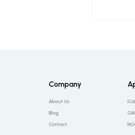
Company
A
About Us
ICa
Blog
GA
Contact
NG