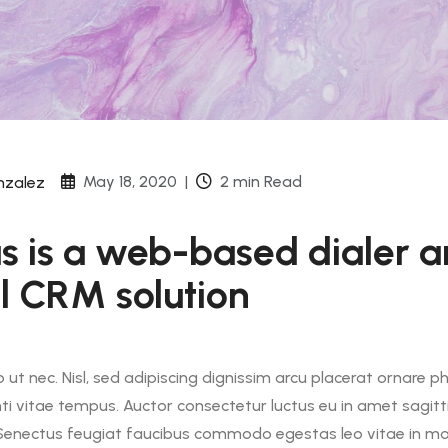
May 18, 2020
|
2 min Read
nzalez
s is a web-based dialer 
l CRM solution
ut nec. Nisl, sed adipiscing dignissim arcu placerat ornare ph
enti vitae tempus. Auctor consectetur luctus eu in amet sagittis
s Senectus feugiat faucibus commodo egestas leo vitae in mo