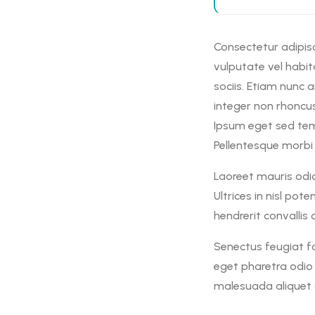
Consectetur adipisc
vulputate vel habit
sociis. Etiam nunc a
integer non rhoncus
Ipsum eget sed temp
Pellentesque morbi 
Laoreet mauris odio 
Ultrices in nisl pot
hendrerit convallis 
Senectus feugiat f
eget pharetra odio a
malesuada aliquet d